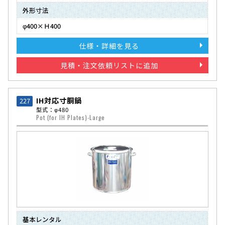
外形寸法
φ400×Ｈ400
仕様・詳細を見る
見積・注文依頼リストに追加
IH対応寸胴鍋
227
型式：φ480
Pot (for IH Plates)-Large
基本レンタル