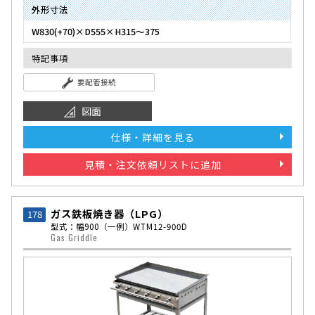
外形寸法
W830(+70)×D555×H315〜375
特記事項
要配管接続
図面
仕様・詳細を見る
見積・注文依頼リストに追加
ガス鉄板焼き器（LPG）
178
型式：幅900
（一例）WTM12-900D
Gas Griddle