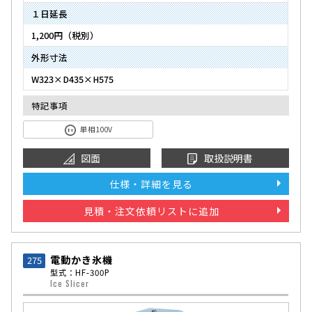
１日延長
1,200円（税別）
外形寸法
W323×D435×H575
特記事項
単相100V
図面
取扱説明書
仕様・詳細を見る
見積・注文依頼リストに追加
電動かき氷機
275
型式：HF-300P
Ice Slicer