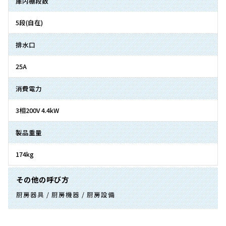
庫内棚段数
5段(自在)
排水口
25A
消費電力
3相200V 4.4kW
製品重量
174kg
その他の呼び方
厨房器具 / 厨房機器 / 厨房設備