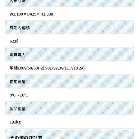
内形寸法
W1,100×D425×H1,330
有効内容積
622ℓ
消費電力
単相100V(50/60HZ) 901/921W(11.7/10.2A)
使用温度
0℃〜10℃
製品重量
191kg
その他の呼び方