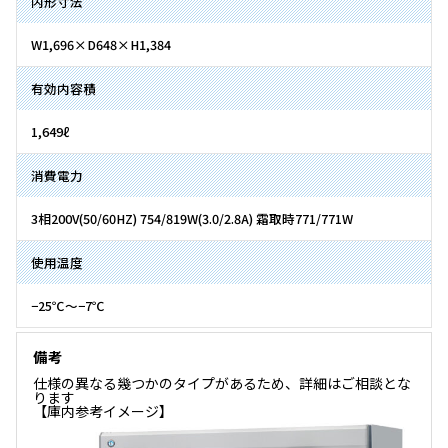
内形寸法
W1,696×D648×H1,384
有効内容積
1,649ℓ
消費電力
3相200V(50/60HZ) 754/819W(3.0/2.8A) 霜取時771/771W
使用温度
−25℃〜−7℃
備考
仕様の異なる幾つかのタイプがあるため、詳細はご相談とな
ります
【庫内参考イメージ】