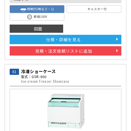
照明付(明るさ・1)
キャスター付
単相100V
図面
仕様・詳細を見る
見積・注文依頼リストに追加
冷凍ショーケース
81
型式：GSR-900
Ice-cream Freezer Showcase