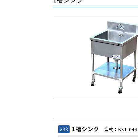
1槽シンク
233
型式：BS1-044