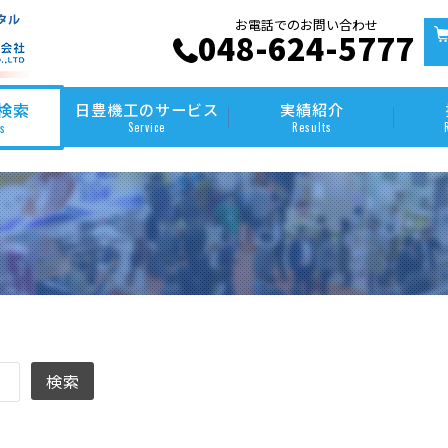
お電話でのお問い合わせ
048-624-5777
検索
日豊機工のサービス
実績紹介
Service
Results
ms
冷凍
冷凍室と冷蔵室が両
ガス器具（LPG）
ガス器具（都市ガス 1
イベント用品
おすすめ商品