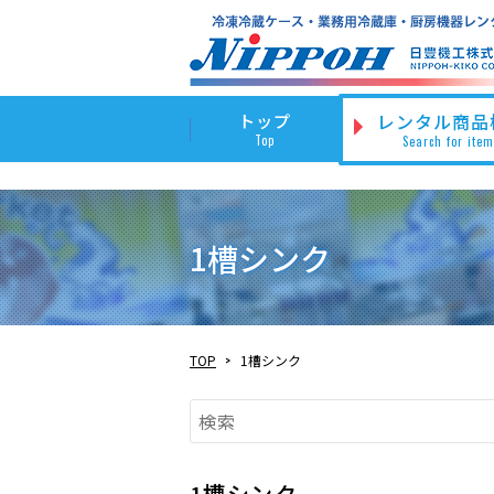
トップ
レンタル商品
Top
Search for ite
冷蔵
1槽シンク
電気熱器具
TOP
1槽シンク
フードサービス機器
1槽シンク