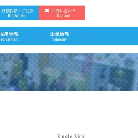
見積依頼・ご注文
お問い合わせ
RFQ&Order
Contact
採用情報
企業情報
Recruitment
Company
方あるタイプ
製氷機
3A）
調理器具
販売品
Single Sink