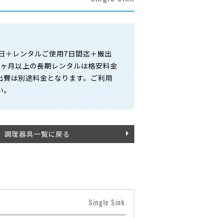
日＋レンタルご使用7日間迄＋搬出
１ヶ月以上の長期レンタルは格安料金
出費は別途料金となります。ご利用
い。
調理器具一覧に戻る
Single Sink